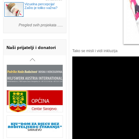
Vizuelna percepcija!
Zašto je toliko važna?
Pregled svih projekata ......
Naši prijatelji i donatori
Tako se misli i vidi inkluzija