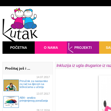
POČETNA
O NAMA
PROJEKTI
SA
Inkluzija iz ugla drugarice iz r
Pročitaj još i ...
14.07.2017
Priručnik za nastavnike
za rad sa djecom sa
teškoćama u učenju
13.07.2017
ABA - analiza
primjenjenog ponašanja
28.12.2016