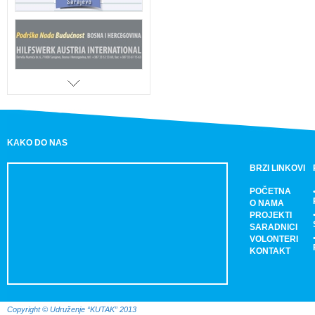
KAKO DO NAS
BRZI LINKOVI
POČETNA
O NAMA
PROJEKTI
SARADNICI
VOLONTERI
KONTAKT
Copyright © Udruženje “KUTAK” 2013