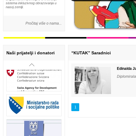
sistema inkluzivnog obrazovanja u
nasoj zemlji.
Pročitaj više o nama...
Naši prijatelji i donatori
“KUTAK” Saradnici
Edinalda J
Diplomirala
1