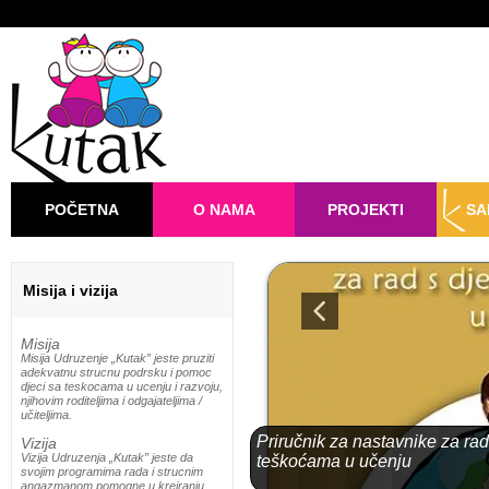
POČETNA
O NAMA
PROJEKTI
SA
Misija i vizija
Misija
Misija Udruzenje „Kutak” jeste pruziti
adekvatnu strucnu podrsku i pomoc
djeci sa teskocama u ucenju i razvoju,
njihovim roditeljima i odgajateljima /
učiteljima.
Priručnik za nastavnike za ra
Vizija
Vizija Udruzenja „Kutak” jeste da
teškoćama u učenju
svojim programima rada i strucnim
angazmanom pomogne u kreiranju