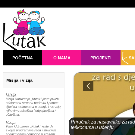
POČETNA
O NAMA
PROJEKTI
SA
Misija i vizija
Misija
Misija Udruzenje „Kutak” jeste pruziti
adekvatnu strucnu podrsku i pomoc
djeci sa teskocama u ucenju i razvoju,
njihovim roditeljima i odgajateljima /
učiteljima.
Priručnik za nastavnike za ra
Vizija
Vizija Udruzenja „Kutak” jeste da
teškoćama u učenju
svojim programima rada i strucnim
angazmanom pomogne u kreiranju