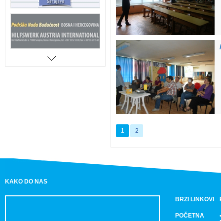
1
2
KAKO DO NAS
BRZI LINKOVI
POČETNA